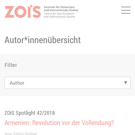
Me
ZUM HAUPTINHALT SPRINGEN
ZUR SUCHE SPRINGEN
Autor*innenübersicht
Filter
ZOiS Spotlight 42/2018
Armenien: Revolution vor der Vollendung?
Von
Silvia Stöber