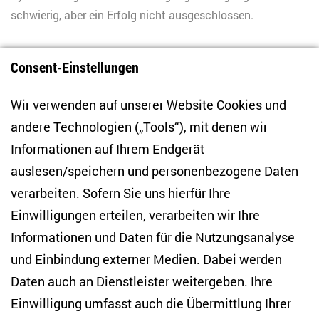
schwierig, aber ein Erfolg nicht ausgeschlossen.
Consent-Einstellungen
1
Wir verwenden auf unserer Website Cookies und
andere Technologien („Tools“), mit denen wir
Informationen auf Ihrem Endgerät
auslesen/speichern und personenbezogene Daten
Zentrum für Osteuropa- und internationale
Studien
verarbeiten. Sofern Sie uns hierfür Ihre
Einwilligungen erteilen, verarbeiten wir Ihre
Anton-Wilhelm-Amo-Str. 60
Informationen und Daten für die Nutzungsanalyse
10117 Berlin
und Einbindung externer Medien. Dabei werden
Tel. +49 (30) 2005949-17
info(at)zois-berlin(dot)de
Daten auch an Dienstleister weitergeben. Ihre
Einwilligung umfasst auch die Übermittlung Ihrer