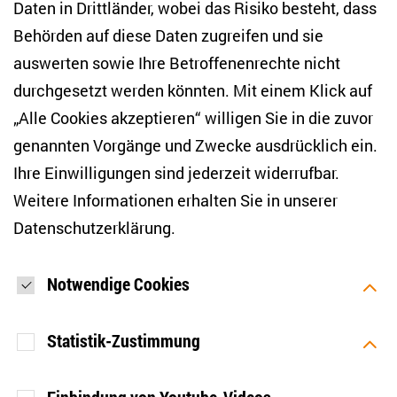
NEWSLETTER
Daten in Drittländer, wobei das Risiko besteht, dass
Behörden auf diese Daten zugreifen und sie
E-Mail-Adresse eingeben
*
auswerten sowie Ihre Betroffenenrechte nicht
durchgesetzt werden könnten. Mit einem Klick auf
„Alle Cookies akzeptieren“ willigen Sie in die zuvor
Ich möchte regelmäßig über aktuelle Themen,
Veranstaltungen und Publikationen des ZOiS informiert
genannten Vorgänge und Zwecke ausdrücklich ein.
werden. Ich bin zudem damit einverstanden, dass meine
Interaktionen mit den Newslettern gemessen werden (z. B.
Ihre Einwilligungen sind jederzeit widerrufbar.
Öffnung der E-Mail, angeklickte Links), sodass das ZOiS den
Weitere Informationen erhalten Sie in unserer
Newsletter optimieren und weiterhin möglichst relevante
Inhalte anzeigen kann. Ihre Einwilligung können Sie jederzeit
Datenschutzerklärung
.
mit Wirkung für die Zukunft widerrufen (Abmeldelink in jeder
E-Mail). Die Messung der Öffnung einer E-Mail können Sie
zudem unterbinden, indem Sie Grafiken oder die Ausgabe
von HTML-Inhalten in Ihrem E-Mail-Programm
Notwendige Cookies
standardmäßig deaktivieren. Weitere Hinweise zum
Datenschutz finden Sie in unserer Datenschutzerklärung.
*
Statistik-Zustimmung
ANMELDEN
Einbindung von Youtube-Videos