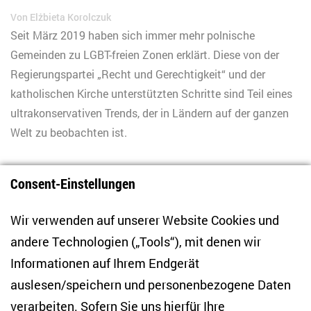
Von
Elżbieta Korolczuk
Seit März 2019 haben sich immer mehr polnische
Gemeinden zu LGBT-freien Zonen erklärt. Diese von der
Regierungspartei „Recht und Gerechtigkeit“ und der
katholischen Kirche unterstützten Schritte sind Teil eines
ultrakonservativen Trends, der in Ländern auf der ganzen
Welt zu beobachten ist.
Consent-Einstellungen
1
Wir verwenden auf unserer Website Cookies und
andere Technologien („Tools“), mit denen wir
Informationen auf Ihrem Endgerät
auslesen/speichern und personenbezogene Daten
Zentrum für Osteuropa- und internationale
Studien
verarbeiten. Sofern Sie uns hierfür Ihre