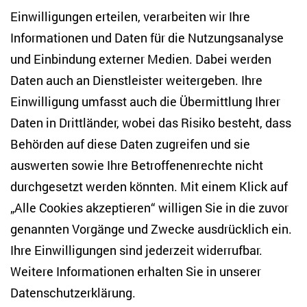
Einwilligungen erteilen, verarbeiten wir Ihre
Anton-Wilhelm-Amo-Str. 60
Informationen und Daten für die Nutzungsanalyse
10117 Berlin
und Einbindung externer Medien. Dabei werden
Tel. +49 (30) 2005949-17
info(at)zois-berlin(dot)de
Daten auch an Dienstleister weitergeben. Ihre
Einwilligung umfasst auch die Übermittlung Ihrer
NEWSLETTER
Daten in Drittländer, wobei das Risiko besteht, dass
Behörden auf diese Daten zugreifen und sie
E-Mail-Adresse eingeben
*
auswerten sowie Ihre Betroffenenrechte nicht
durchgesetzt werden könnten. Mit einem Klick auf
„Alle Cookies akzeptieren“ willigen Sie in die zuvor
Ich möchte regelmäßig über aktuelle Themen,
Veranstaltungen und Publikationen des ZOiS informiert
genannten Vorgänge und Zwecke ausdrücklich ein.
werden. Ich bin zudem damit einverstanden, dass meine
Interaktionen mit den Newslettern gemessen werden (z. B.
Ihre Einwilligungen sind jederzeit widerrufbar.
Öffnung der E-Mail, angeklickte Links), sodass das ZOiS den
Weitere Informationen erhalten Sie in unserer
Newsletter optimieren und weiterhin möglichst relevante
Inhalte anzeigen kann. Ihre Einwilligung können Sie jederzeit
Datenschutzerklärung
.
mit Wirkung für die Zukunft widerrufen (Abmeldelink in jeder
E-Mail). Die Messung der Öffnung einer E-Mail können Sie