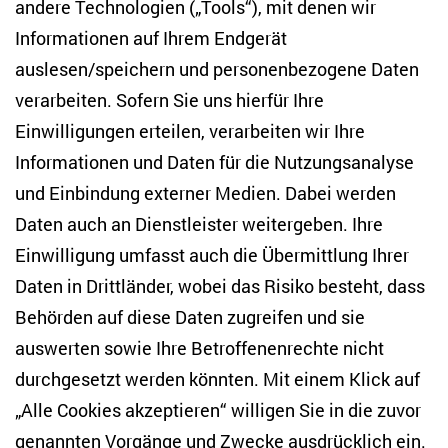
andere Technologien („Tools“), mit denen wir
Informationen auf Ihrem Endgerät
auslesen/speichern und personenbezogene Daten
Zentrum für Osteuropa- und internationale
Studien
verarbeiten. Sofern Sie uns hierfür Ihre
Einwilligungen erteilen, verarbeiten wir Ihre
Anton-Wilhelm-Amo-Str. 60
Informationen und Daten für die Nutzungsanalyse
10117 Berlin
und Einbindung externer Medien. Dabei werden
Tel. +49 (30) 2005949-17
info(at)zois-berlin(dot)de
Daten auch an Dienstleister weitergeben. Ihre
Einwilligung umfasst auch die Übermittlung Ihrer
NEWSLETTER
Daten in Drittländer, wobei das Risiko besteht, dass
Behörden auf diese Daten zugreifen und sie
E-Mail-Adresse eingeben
*
auswerten sowie Ihre Betroffenenrechte nicht
durchgesetzt werden könnten. Mit einem Klick auf
„Alle Cookies akzeptieren“ willigen Sie in die zuvor
Ich möchte regelmäßig über aktuelle Themen,
Veranstaltungen und Publikationen des ZOiS informiert
genannten Vorgänge und Zwecke ausdrücklich ein.
werden. Ich bin zudem damit einverstanden, dass meine