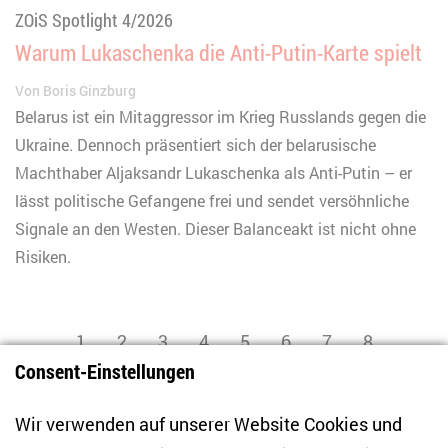
ZOiS Spotlight 4/2026
Warum Lukaschenka die Anti-Putin-Karte spielt
Von
Boris Ginzburg
Belarus ist ein Mitaggressor im Krieg Russlands gegen die
Ukraine. Dennoch präsentiert sich der belarusische
Machthaber Aljaksandr Lukaschenka als Anti-Putin – er
lässt politische Gefangene frei und sendet versöhnliche
Signale an den Westen. Dieser Balanceakt ist nicht ohne
Risiken.
1
2
3
4
5
6
7
8
Consent-Einstellungen
zurück
vor
9
10
46
...
Wir verwenden auf unserer Website Cookies und