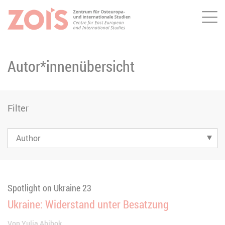
Me
ZUM HAUPTINHALT SPRINGEN
ZUR SUCHE SPRINGEN
Autor*innenübersicht
Filter
Spotlight on Ukraine 23
Ukraine: Widerstand unter Besatzung
Von
Yulia Abibok