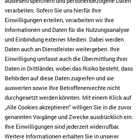
auslesen/speichern und personenbezogene Daten
Zentrum für Osteuropa- und internationale
Studien
verarbeiten. Sofern Sie uns hierfür Ihre
Einwilligungen erteilen, verarbeiten wir Ihre
Anton-Wilhelm-Amo-Str. 60
Informationen und Daten für die Nutzungsanalyse
10117 Berlin
und Einbindung externer Medien. Dabei werden
Tel. +49 (30) 2005949-17
info(at)zois-berlin(dot)de
Daten auch an Dienstleister weitergeben. Ihre
Einwilligung umfasst auch die Übermittlung Ihrer
NEWSLETTER
Daten in Drittländer, wobei das Risiko besteht, dass
Behörden auf diese Daten zugreifen und sie
E-Mail-Adresse eingeben
*
auswerten sowie Ihre Betroffenenrechte nicht
durchgesetzt werden könnten. Mit einem Klick auf
„Alle Cookies akzeptieren“ willigen Sie in die zuvor
Ich möchte regelmäßig über aktuelle Themen,
Veranstaltungen und Publikationen des ZOiS informiert
genannten Vorgänge und Zwecke ausdrücklich ein.
werden. Ich bin zudem damit einverstanden, dass meine
Interaktionen mit den Newslettern gemessen werden (z. B.
Ihre Einwilligungen sind jederzeit widerrufbar.
Öffnung der E-Mail, angeklickte Links), sodass das ZOiS den
Weitere Informationen erhalten Sie in unserer
Newsletter optimieren und weiterhin möglichst relevante