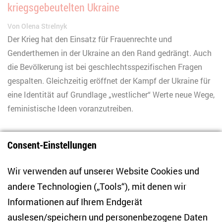
kriegsgebeutelten Ukraine
Von
Olena Strelnyk
Der Krieg hat den Einsatz für Frauenrechte und
Genderthemen in der Ukraine an den Rand gedrängt. Auch
die Bevölkerung ist bei geschlechtsspezifischen Fragen
gespalten. Gleichzeitig eröffnet der Kampf der Ukraine für
eine Identität auf Grundlage „westlicher“ Werte neue Wege,
feministische Ideen voranzutreiben.
Consent-Einstellungen
1
Wir verwenden auf unserer Website Cookies und
andere Technologien („Tools“), mit denen wir
Informationen auf Ihrem Endgerät
auslesen/speichern und personenbezogene Daten
Zentrum für Osteuropa- und internationale