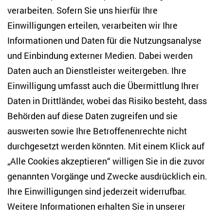
Studien
verarbeiten. Sofern Sie uns hierfür Ihre
Einwilligungen erteilen, verarbeiten wir Ihre
Anton-Wilhelm-Amo-Str. 60
Informationen und Daten für die Nutzungsanalyse
10117 Berlin
und Einbindung externer Medien. Dabei werden
Tel. +49 (30) 2005949-17
info(at)zois-berlin(dot)de
Daten auch an Dienstleister weitergeben. Ihre
Einwilligung umfasst auch die Übermittlung Ihrer
NEWSLETTER
Daten in Drittländer, wobei das Risiko besteht, dass
Behörden auf diese Daten zugreifen und sie
E-Mail-Adresse eingeben
*
auswerten sowie Ihre Betroffenenrechte nicht
durchgesetzt werden könnten. Mit einem Klick auf
„Alle Cookies akzeptieren“ willigen Sie in die zuvor
Ich möchte regelmäßig über aktuelle Themen,
Veranstaltungen und Publikationen des ZOiS informiert
genannten Vorgänge und Zwecke ausdrücklich ein.
werden. Ich bin zudem damit einverstanden, dass meine
Interaktionen mit den Newslettern gemessen werden (z. B.
Ihre Einwilligungen sind jederzeit widerrufbar.
Öffnung der E-Mail, angeklickte Links), sodass das ZOiS den
Weitere Informationen erhalten Sie in unserer
Newsletter optimieren und weiterhin möglichst relevante
Inhalte anzeigen kann. Ihre Einwilligung können Sie jederzeit