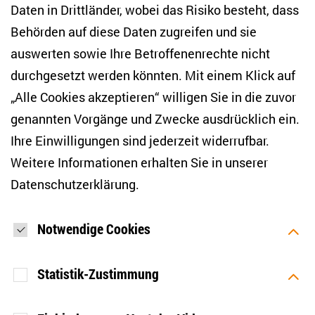
NEWSLETTER
Daten in Drittländer, wobei das Risiko besteht, dass
Behörden auf diese Daten zugreifen und sie
E-Mail-Adresse eingeben
*
auswerten sowie Ihre Betroffenenrechte nicht
durchgesetzt werden könnten. Mit einem Klick auf
„Alle Cookies akzeptieren“ willigen Sie in die zuvor
Ich möchte regelmäßig über aktuelle Themen,
Veranstaltungen und Publikationen des ZOiS informiert
genannten Vorgänge und Zwecke ausdrücklich ein.
werden. Ich bin zudem damit einverstanden, dass meine
Interaktionen mit den Newslettern gemessen werden (z. B.
Ihre Einwilligungen sind jederzeit widerrufbar.
Öffnung der E-Mail, angeklickte Links), sodass das ZOiS den
Weitere Informationen erhalten Sie in unserer
Newsletter optimieren und weiterhin möglichst relevante
Inhalte anzeigen kann. Ihre Einwilligung können Sie jederzeit
Datenschutzerklärung
.
mit Wirkung für die Zukunft widerrufen (Abmeldelink in jeder
E-Mail). Die Messung der Öffnung einer E-Mail können Sie
zudem unterbinden, indem Sie Grafiken oder die Ausgabe
von HTML-Inhalten in Ihrem E-Mail-Programm
Notwendige Cookies
standardmäßig deaktivieren. Weitere Hinweise zum
Datenschutz finden Sie in unserer Datenschutzerklärung.
*
Statistik-Zustimmung
ANMELDEN