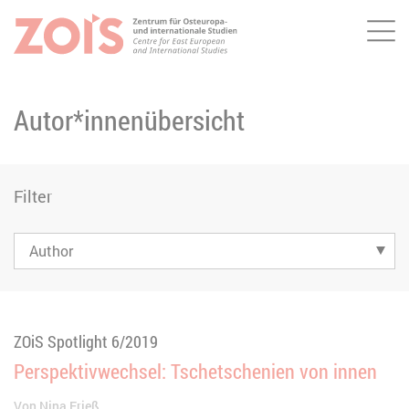
Me
ZUM HAUPTINHALT SPRINGEN
ZUR SUCHE SPRINGEN
Autor*innenübersicht
Filter
ZOiS Spotlight 6/2019
Perspektivwechsel: Tschetschenien von innen
Von
Nina Frieß