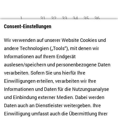
1
31
32
33
34
35
36
...
Consent-Einstellungen
zurück
vor
37
38
39
40
46
...
Wir verwenden auf unserer Website Cookies und
andere Technologien („Tools“), mit denen wir
Informationen auf Ihrem Endgerät
auslesen/speichern und personenbezogene Daten
Zentrum für Osteuropa- und internationale
Studien
verarbeiten. Sofern Sie uns hierfür Ihre
Einwilligungen erteilen, verarbeiten wir Ihre
Anton-Wilhelm-Amo-Str. 60
Informationen und Daten für die Nutzungsanalyse
10117 Berlin
und Einbindung externer Medien. Dabei werden
Tel. +49 (30) 2005949-17
info(at)zois-berlin(dot)de
Daten auch an Dienstleister weitergeben. Ihre
Einwilligung umfasst auch die Übermittlung Ihrer